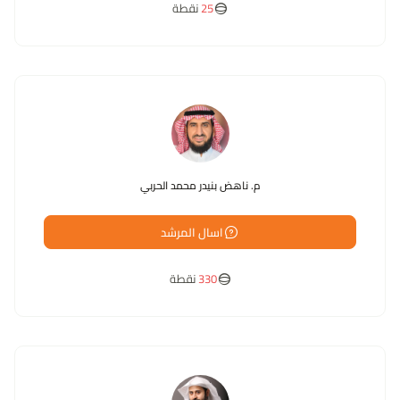
25
نقطة
م. ناهض بنيدر محمد الحربي
اسال المرشد
330
نقطة