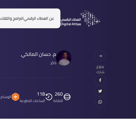
عن العطاء الرقمي
البرامج واللقاء
م. حسان المالكي
ذكر
رجوع
شارك
118
260
الوسام
النقاط
الساعات التطوعة