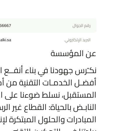
رقم الجوال
66667
البريد الإلكتروني
lki.sa
عن المؤسسة
نكـّرس جهودنا في بناء أنفــع ا
أفضـل الخدمـات التقنية من أج
المستقبل، نسلط ضوءنا على ال
النابـض بالحياة: القطاع غير ال
المبادرات والحلول المبتكرة لإن