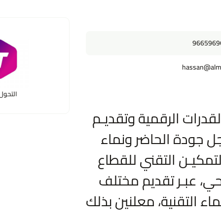
9665969
hassan@alma
التحول 
لقدرات الرقمية وتقديـم
ل جودة الحاضر ونماء
تمكيـن التقني للقطاع
ربحي، عبـر تقديم مختلف
ماء التقنية، معلنين بذلك