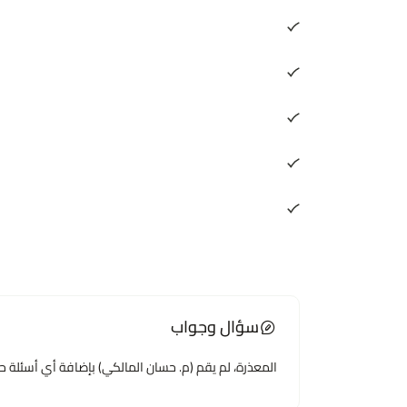
علوم الحاسب
تطوير البرمجيات
تقنية المعلومات
التصميم الرقمي
هندسة البرمجيات
سؤال وجواب
المعذرة، لم يقم (م. حسان المالكي) بإضافة أي أسئلة حتى