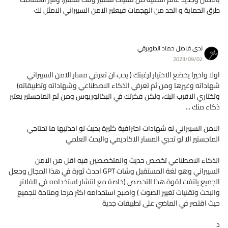
طرق الحماية و الحد من الهجمات فيعتبر الامن السيبراني الامثل لك
ندى فاضل حماد الطويرقي
2023/09/02
اولا واخيرا يخضع الاختيار لرغبتك ( يجب ان تعرفي مسار الامن السيبراني
شهاداته وغيرها ومن ثم تعرفي الذكاء الاصطناعي وشهاداته وتطبيقاته)
وتختاري الاقرب اليك، ولكن فكرتك في البكالوريوس ومن ثم الماجستير يعتبر
ذكاء منك ...
الامن السيبراني له شهادات احترافية كثيرة بحيث لو اخذتيها ما تحتاجي
الماجستير الا لو تحبي المسار الاكاديمي والبحث العلمي
الذكاء الاصطناعي تخصص حديث والمتخصصين فيه اقل من الامن
السيبراني وهو لغة المستقبل وشات GPT احدث ثورة في هذا المجال وجعل
الجميع يلتفت لقوة هذا التخصص (خاصة مع انتشار استخدامه في الفلاتر
والبحث وتقنيات تغيير الصوت ) واصبح استخدامه اكثر مرحا ومتاحة للجميع
حيث اقتصر في الماضي على تطبيقات جدية
د