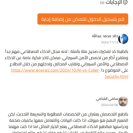
الإجابات
(4)
قم بتسجيل الدخول لتتمكن من إضافة إجابة
خالد محمد عبدالله
2024/11/13
بالظبط كد تفكيرك صحيح مئة بالمئة ؛ لانه مجال الذكاء الاصطناعي مهم جداً
ومتفرع أكثر من تخصص الأمن السيبراني. ممكن تاخد فكرة عامة عن الذكاء
الاصطناعي والأمن السيبراني وتقارب المجالين وتدخلهم من خلال الاطلاع
على الموضوع دا
https://www.jeneral2.com/2024/10/AI-vs-Cyber-
Security.html
سامي الشامي
2024/02/06
بالطبع التخصصان يعتبران من التخصصات المطلوبة والسريعة التحديث، لكن
المعيار الاهم هو ميولك، اذا كانت البيانات والتعامل معها بكميات ضخمة
ودراستها فبالطبع الذكاء الاصطناعي يعتبر الخيار الماثل اما اذا كنت مهتما
بالامان وجديد عالم التقنية من تقنيات تشفير وفك تشفير، وتثير اهتمامك