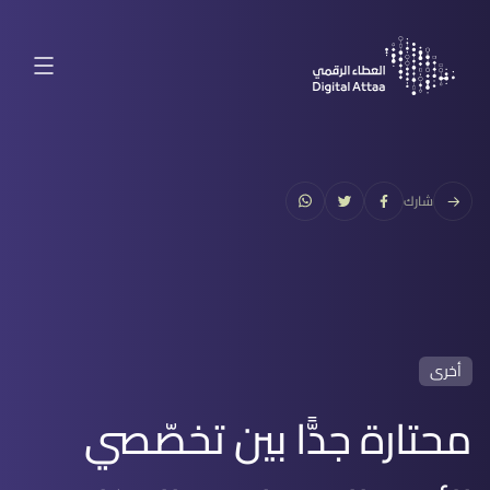
شارك
أخرى
محتارة جدًّا بين تخصّصي