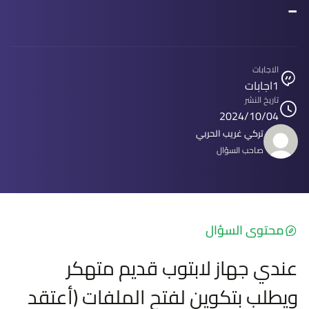
-
الاجابات
1
اجابات
تاريخ النشر
2024/10/04
تركي غريب الحربي
صاحب السؤال
محتوى السؤال
عندي جهاز لابتوب قديم متهكر
ويطلب بتكوين لفتح الملفات (أعتقد