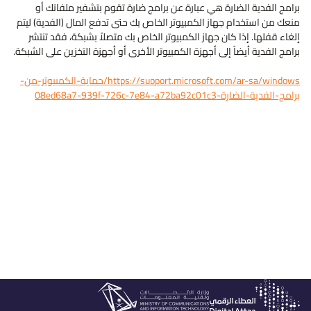
برامج الفدية الضارة هي عبارة عن برامج ضارة تقوم بتشفير ملفاتك أو
منعك من استخدام جهاز الكمبيوتر الخاص بك حتى تدفع المال (الفدية) ليتم
إلغاء قفلها. إذا كان جهاز الكمبيوتر الخاص بك متصلاً بشبكة، فقد تنتشر
برامج الفدية أيضاً إلى أجهزة الكمبيوتر الأخرى أو أجهزة التخزين على الشبكة.
https://support.microsoft.com/ar-sa/windows/‫حماية-الكمبيوتر-من-
برامج-الفدية-الضارة-08ed68a7-939f-726c-7e84-a72ba92c01c3